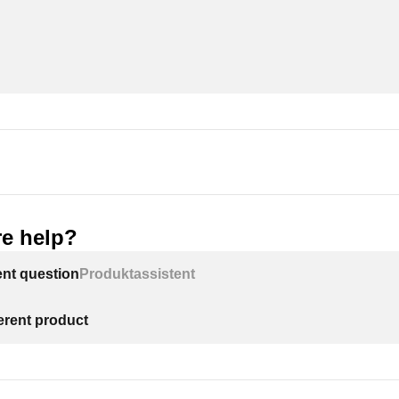
e help?
ent question
Produktassistent
ferent product