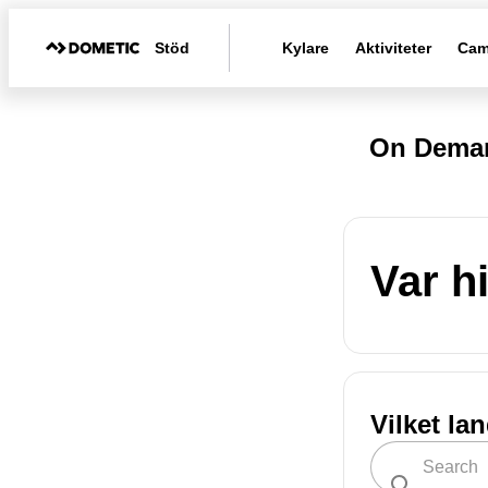
Stöd
Kylare
Aktiviteter
Cam
On Deman
Var h
Vilket la