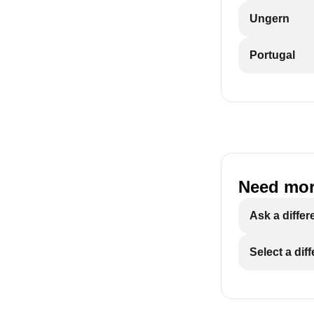
Ungern
Portugal
Need mor
Ask a differ
Select a dif