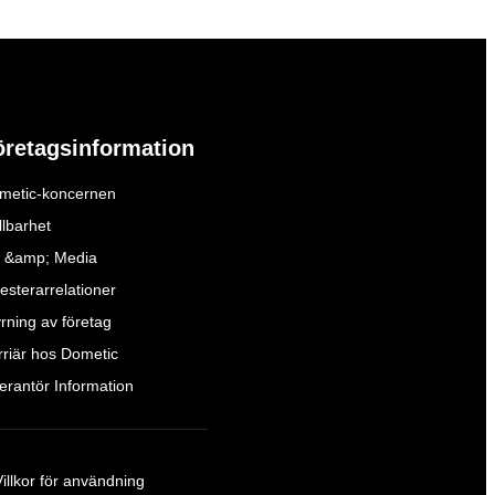
öretagsinformation
metic-koncernen
llbarhet
 &amp; Media
esterarrelationer
yrning av företag
rriär hos Dometic
verantör Information
Villkor för användning