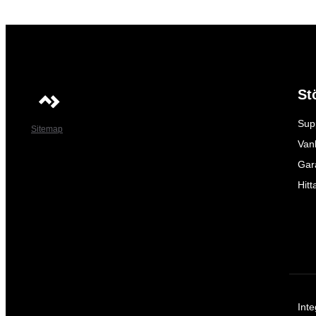
St
Sup
Sitemap
Vanl
Gar
Hitt
Inte