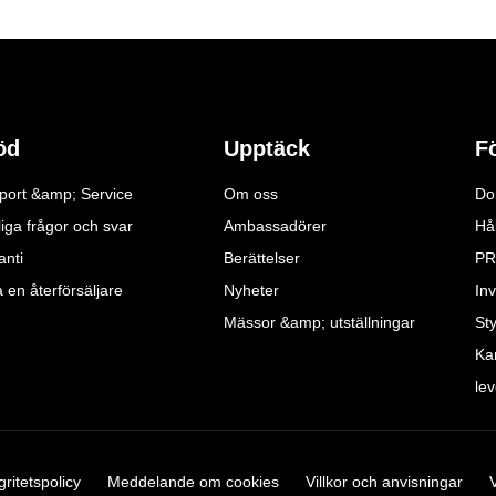
öd
Upptäck
F
port &amp; Service
Om oss
Do
iga frågor och svar
Ambassadörer
Hå
anti
Berättelser
PR
a en återförsäljare
Nyheter
Inv
Mässor &amp; utställningar
St
Ka
le
gritetspolicy
Meddelande om cookies
Villkor och anvisningar