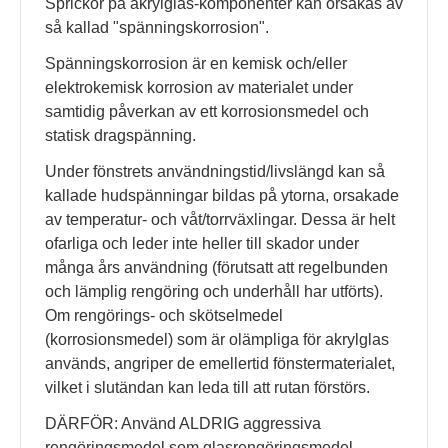
Sprickor på akrylglas-komponenter kan orsakas av
så kallad "spänningskorrosion".
Spänningskorrosion är en kemisk och/eller
elektrokemisk korrosion av materialet under
samtidig påverkan av ett korrosionsmedel och
statisk dragspänning.
Under fönstrets användningstid/livslängd kan så
kallade hudspänningar bildas på ytorna, orsakade
av temperatur- och våt/torrväxlingar. Dessa är helt
ofarliga och leder inte heller till skador under
många års användning (förutsatt att regelbunden
och lämplig rengöring och underhåll har utförts).
Om rengörings- och skötselmedel
(korrosionsmedel) som är olämpliga för akrylglas
används, angriper de emellertid fönstermaterialet,
vilket i slutändan kan leda till att rutan förstörs.
DÄRFÖR: Använd ALDRIG aggressiva
rengöringsmedel som glasrengöringsmedel,