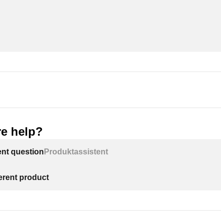
e help?
ent question
Produktassistent
ferent product