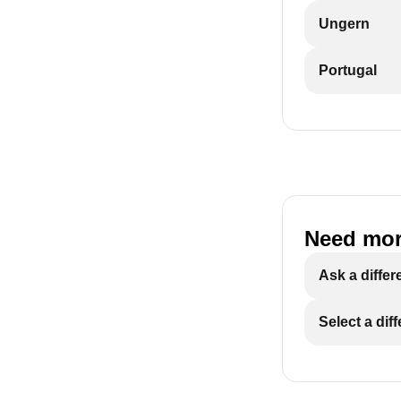
Ungern
Portugal
Need mor
Ask a differ
Select a dif