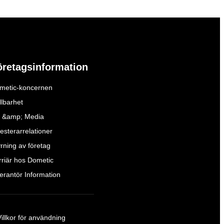
öretagsinformation
metic-koncernen
llbarhet
 &amp; Media
esterarrelationer
yrning av företag
rriär hos Dometic
verantör Information
Villkor för användning