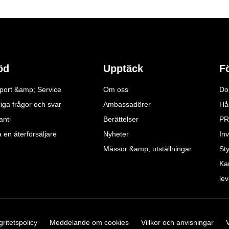
öd
Upptäck
F
port &amp; Service
Om oss
Do
iga frågor och svar
Ambassadörer
Hå
anti
Berättelser
PR
a en återförsäljare
Nyheter
Inv
Mässor &amp; utställningar
St
Ka
le
gritetspolicy
Meddelande om cookies
Villkor och anvisningar