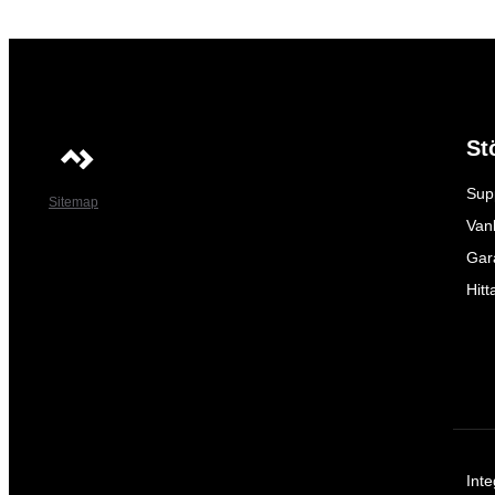
St
Sup
Sitemap
Vanl
Gar
Hitt
Inte